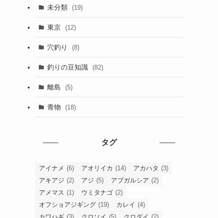
未分類
(19)
東京
(12)
穴釣り
(8)
釣りの豆知識
(82)
離島
(5)
青物
(18)
タグ
アイナメ
(6)
アオリイカ
(14)
アカハタ
(3)
アキアジ
(2)
アジ
(5)
アブガルシア
(2)
アメマス
(1)
ウミタナゴ
(2)
オフショアジギング
(19)
カレイ
(4)
カワハギ
(3)
クロソイ
(5)
クロダイ
(2)