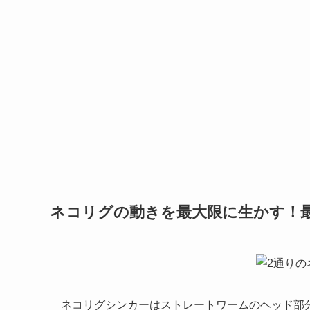
ネコリグの動きを最大限に生かす！
ネコリグシンカーはストレートワームのヘッド部
そのため特にコツ等はありませんが、シンカーが
たシンカーを
先端から少し出す派
と
しっかり埋め
良くなるためボトムを感じ取りやすくなるのです
リットがあります。どちらも微差なのでそこまで