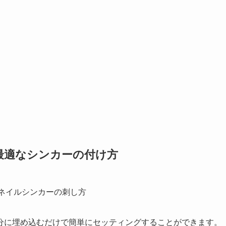
最適なシンカーの付け方
分に埋め込むだけで簡単にセッティングすることができます。
ワームの中心をしっかり通る
ように付けることが大切です。ま
込む派
で分かれています。先端から少し出す場合はより感度が
。逆にしっかり埋め込む場合はシンカーが取れにくいというメ
気にする必要はないように感じますね。