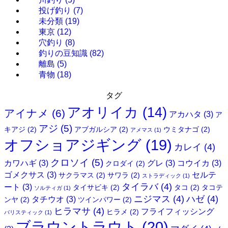
投げ釣り
(7)
未分類
(19)
東京
(12)
穴釣り
(8)
釣りの豆知識
(82)
離島
(5)
青物
(18)
タグ
アオリイカ
(14)
アイナメ
(6)
アカハタ
(3)
ア
アジ
(5)
キアジ
(2)
アブガルシア
(2)
ウミタナゴ
(2)
アメマス
(1)
オフショアジギング
(19)
カレイ
(4)
クロソイ
(5)
カワハギ
(3)
グレ
(3)
コウイカ
(3)
クロダイ
(2)
ゴメクサス
(3)
セルテ
サクラマス
(2)
サワラ
(2)
ストラディック
(1)
タイラバ
(4)
ート
(3)
タイサビキ
(2)
タコ
(2)
タコテ
ソルティガ
(1)
ニジマス
(4)
ハゼ
(4)
タチウオ
(3)
ンヤ
(2)
ツインパワー
(2)
ヒラマサ
(4)
フライフィッシング
ヒラメ
(2)
バリスティック
(1)
ブラウントラウト
(20)